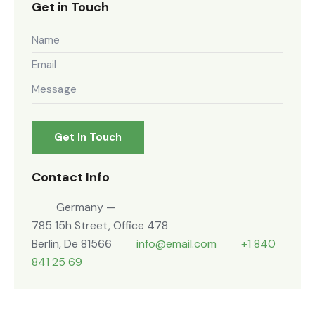
Get in Touch
Contact Info
Germany —
785 15h Street, Office 478
Berlin, De 81566
info@email.com
+1 840
841 25 69