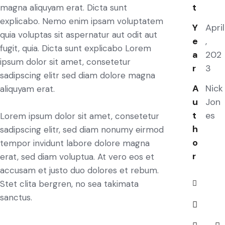
t
magna aliquyam erat. Dicta sunt
explicabo. Nemo enim ipsam voluptatem
Y
April
quia voluptas sit aspernatur aut odit aut
e
,
fugit, quia. Dicta sunt explicabo Lorem
a
202
ipsum dolor sit amet, consetetur
r
3
sadipscing elitr sed diam dolore magna
A
Nick
aliquyam erat.
u
Jon
t
es
Lorem ipsum dolor sit amet, consetetur
h
sadipscing elitr, sed diam nonumy eirmod
o
tempor invidunt labore dolore magna
r
erat, sed diam voluptua. At vero eos et
accusam et justo duo dolores et rebum.
Stet clita bergren, no sea takimata
sanctus.